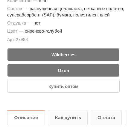
Количество
—
5 шт
Состав
—
распущенная целлюлоза, нетканное полотно,
суперабсорбент (SAP), бумага, полиэтилен, клей
Отдушка
—
нет
Цвет
—
сиренево-голубой
Арт.
27988
Wildberries
Ozon
Купить оптом
Описание
Как купить
Оплата