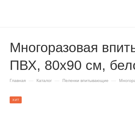
Многоразовая впит
ПВХ, 80x90 см, бел
Главная
—
Каталог
—
Пеленки впитывающие
—
Многор
ХИТ