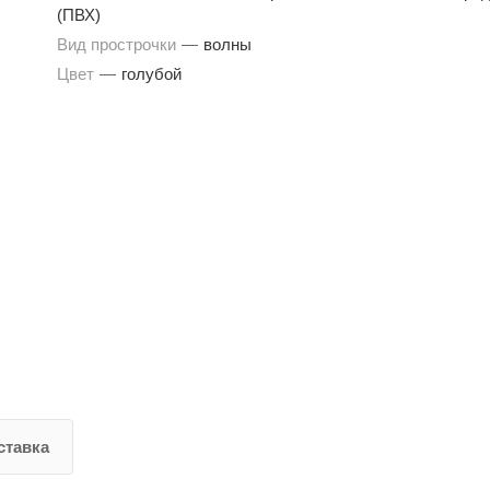
(ПВХ)
Вид прострочки
—
волны
Цвет
—
голубой
ставка