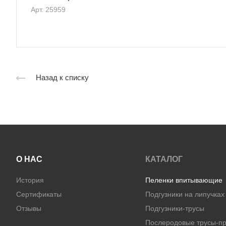
Арт.
25959
Назад к списку
О НАС
КАТАЛОГ
История
Пеленки впитывающие
Сертификаты
Подгузники на липучках
Отзывы
Подгузники-трусы
Послеродовые трусы-пр