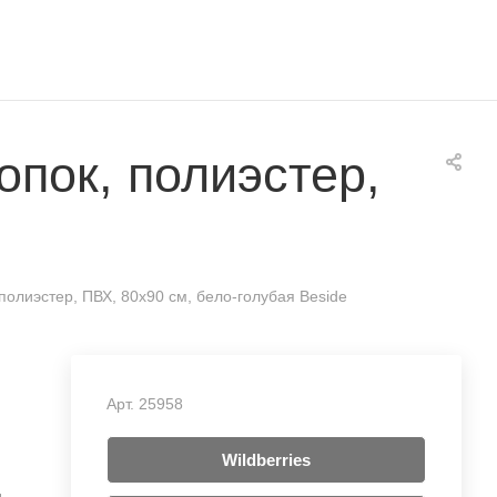
пок, полиэстер,
олиэстер, ПВХ, 80x90 см, бело-голубая Beside
Арт.
25958
Wildberries
д