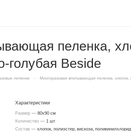
ывающая пеленка, хло
о-голубая Beside
азовые пеленки
—
Многоразовая впитывающая пеленка, хлопок, п
Характеристики
Размер
—
80x90 см
Количество
—
1 шт
Состав
—
хлопок, полиэстер, вискоза, поливинилхлори