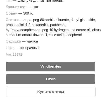
Тип
—
шампунь для мытья головы
Количество
—
1 шт
Объем
—
300 мл
Состав
—
aqua, peg-80 sorbitan laurate, decyl glucoside,
propanediol, 1,2-hexanediol, panthenol,
hydroxyacetophenone, peg-40 hydrogenated castor oil, citrus
aurantium amara flower oil, citric acid, tocopherol
Отдушка
—
лактон
Цвет
—
прозрачный
Арт.
28672
Wildberries
Ozon
Купить оптом