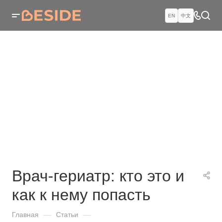
EN
中文
Врач-гериатр: кто это и
как к нему попасть
Главная
—
Статьи
—