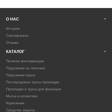
О НАС
История
Сертификаты
Отзывы
КАТАЛОГ
Пеленки впитывающие
Подгузники на липучках
Подгузники-трусы
Послеродовые трусы-прокладки
Прокладки и трусы для фиксации
Мытье и косметика
Кормление
Средства защиты