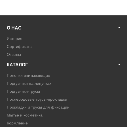
О НАС
История
Сертификаты
Отзывы
КАТАЛОГ
Пеленки впитывающие
Подгузники на липучках
Подгузники-трусы
Послеродовые трусы-прокладки
Прокладки и трусы для фиксации
Мытье и косметика
Кормление