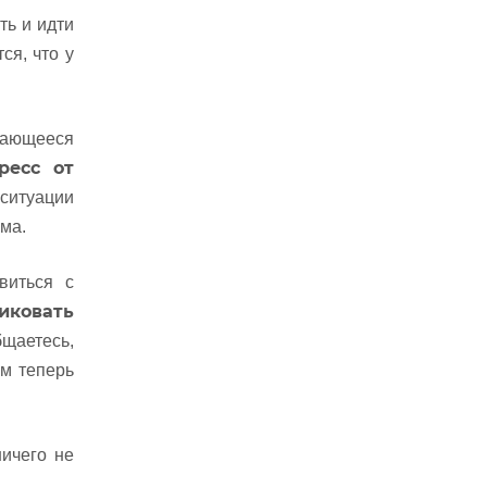
ть и идти
ся, что у
вающееся
ресс от
 ситуации
ма.
виться с
иковать
щаетесь,
ям теперь
ничего не