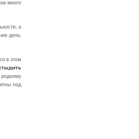
как много
ьности, а
ние дела,
ся в этом
стыдить
е родному
метны под