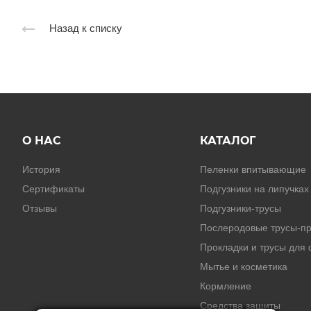
Назад к списку
О НАС
КАТАЛОГ
История
Пеленки впитывающие
Сертификаты
Подгузники на липучках
Отзывы
Подгузники-трусы
Послеродовые трусы-пр
Прокладки и трусы для
Мытье и косметика
Кормление
Средства защиты