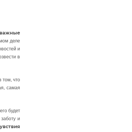
 важные
амом деле
овостей и
озвести в
 том, что
ая, самая
его будет
 заботу и
увствия