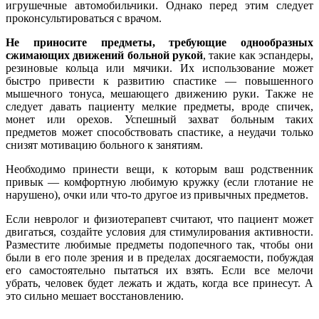
игрушечные автомобильчики. Однако перед этим следует
проконсультироваться с врачом.
Не приносите предметы, требующие однообразных
сжимающих движений больной рукой
, такие как эспандеры,
резиновые кольца или мячики. Их использование может
быстро привести к развитию спастике — повышенного
мышечного тонуса, мешающего движению руки. Также не
следует давать пациенту мелкие предметы, вроде спичек,
монет или орехов. Успешный захват больным таких
предметов может способствовать спастике, а неудачи только
снизят мотивацию больного к занятиям.
Необходимо принести вещи, к которым ваш родственник
привык — комфортную любимую кружку (если глотание не
нарушено), очки или что-то другое из привычных предметов.
Если невролог и физиотерапевт считают, что пациент может
двигаться, создайте условия для стимулирования активности.
Разместите любимые предметы подопечного так, чтобы они
были в его поле зрения и в пределах досягаемости, побуждая
его самостоятельно пытаться их взять. Если все мелочи
убрать, человек будет лежать и ждать, когда все принесут. А
это сильно мешает восстановлению.