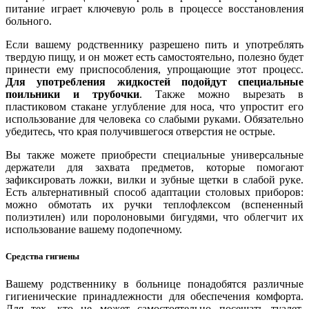
питание играет ключевую роль в процессе восстановления
больного.
Если вашему родственнику разрешено пить и употреблять
твердую пищу, и он может есть самостоятельно, полезно будет
принести ему приспособления, упрощающие этот процесс.
Для употребления жидкостей подойдут специальные
поильники и трубочки
. Также можно вырезать в
пластиковом стакане углубление для носа, что упростит его
использование для человека со слабыми руками. Обязательно
убедитесь, что края получившегося отверстия не острые.
Вы также можете приобрести специальные универсальные
держатели для захвата предметов, которые помогают
зафиксировать ложки, вилки и зубные щетки в слабой руке.
Есть альтернативный способ адаптации столовых приборов:
можно обмотать их ручки теплофлексом (вспененный
полиэтилен) или поролоновыми бигудями, что облегчит их
использование вашему подопечному.
Средства гигиены
Вашему родственнику в больнице понадобятся различные
гигиенические принадлежности для обеспечения комфорта.
Для тех, кто не может самостоятельно посещать туалет,