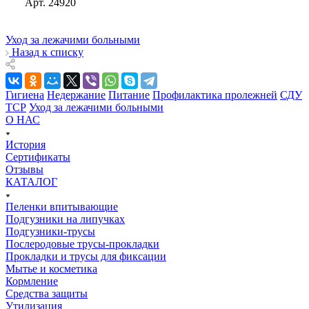
Арт.
24920
Уход за лежачими больными
Назад к списку
Гигиена
Недержание
Питание
Профилактика пролежней
СДУ
ТСР
Уход за лежачими больными
О НАС
История
Сертификаты
Отзывы
КАТАЛОГ
Пеленки впитывающие
Подгузники на липучках
Подгузники-трусы
Послеродовые трусы-прокладки
Прокладки и трусы для фиксации
Мытье и косметика
Кормление
Средства защиты
Утилизация